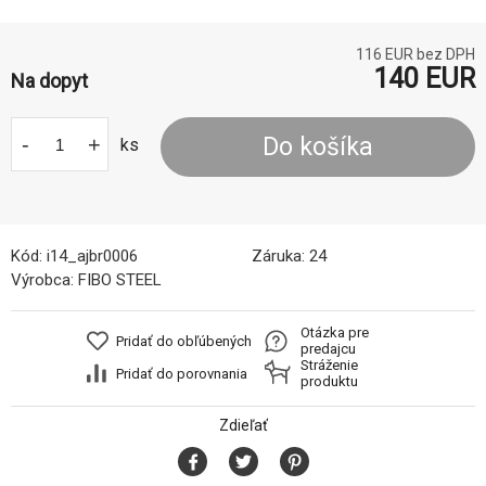
116
EUR bez DPH
140
EUR
Na dopyt
-
+
Do košíka
ks
Kód:
i14_ajbr0006
Záruka:
24
Výrobca:
FIBO STEEL
Otázka pre
Pridať do obľúbených
predajcu
Stráženie
Pridať do porovnania
produktu
Zdieľať