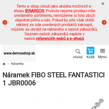
Tento e-shop slouží jako ukázka možností e-
shopu
BINARGON
. Protože nejsme prodejci níže
uvedeného sortimentu, nemůžeme si toto zboží
objednat přímo u nás. Pokud by jste však chtěli
některý ze zde uvedených produktů zakoupit,
můžete se obrátit na některého z našich zákazníků.
Seznam našich zákazníků najdete v
našich
referencích webů a e-shopů
.
www.demoeshop.sk
Košík
Menu
Hľadať
Náramky
Náramek FIBO STEEL FANTASTICI
1 JBR0006