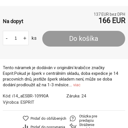
137
EUR bez DPH
166
EUR
Na dopyt
-
+
Do košíka
ks
Tento náramek je dodáván v originální krabičce značky
Esprit.Pokud je šperk v centrálním skladu, doba expedice je 14
pracovních dnů, jestliže šperk skladem není, může se doba
dodání prodloužit až na 1-3 měsíce....
viac
Kód:
i14_aESBR-10990A
Záruka:
24
Výrobca:
ESPRIT
Otázka pre
Pridať do obľúbených
predajcu
Stráženie
Pridať do porovnania