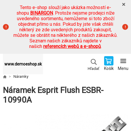
Tento e-shop slouží jako ukázka možností e-
shopu
BINARGON
. Protože nejsme prodejci níže
uvedeného sortimentu, nemůžeme si toto zboží
objednat přímo u nás. Pokud by jste však chtěli
některý ze zde uvedených produktů zakoupit,
můžete se obrátit na některého z našich zákazníků.
Seznam našich zákazníků najdete v
našich
referencích webů a e-shopů
.
www.demoeshop.sk
Košík
Menu
Hľadať
Náramky
Náramek Esprit Flush ESBR-
10990A