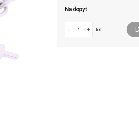
Na dopyt
D
-
+
ks