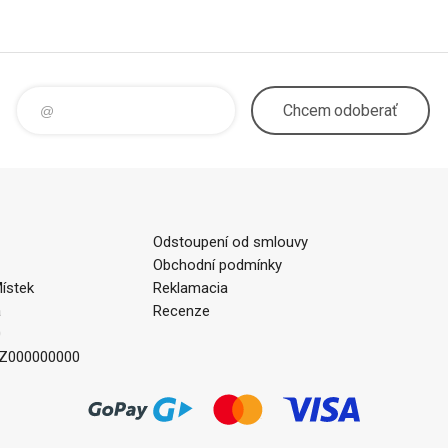
Chcem
odoberať
Odstoupení od smlouvy
Obchodní podmínky
ístek
Reklamacia
a
Recenze
0
CZ000000000