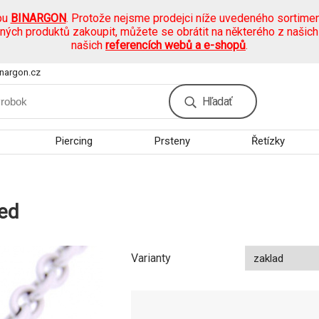
pu
BINARGON
. Protože nejsme prodejci níže uvedeného sortimen
ených produktů zakoupit, můžete se obrátit na některého z našic
našich
referencích webů a e-shopů
.
nargon.cz
Hľadať
Piercing
Prsteny
Řetízky
Red
Varianty