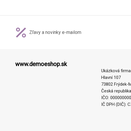
Zľavy a novinky e-mailom
www.demoeshop.sk
Ukázková firma
Hlavní 107
73802 Frýdek-M
Česká republik
IČO: 00000000
IČ DPH (DIČ): 