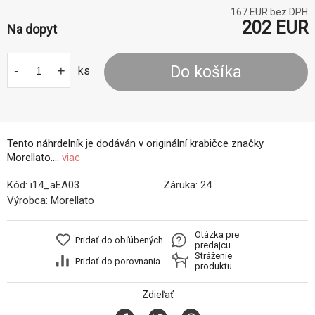
167
EUR bez DPH
202
EUR
Na dopyt
-
+
Do košíka
ks
Tento náhrdelník je dodáván v originální krabičce značky
Morellato....
viac
Kód:
i14_aEA03
Záruka:
24
Výrobca:
Morellato
Otázka pre
Pridať do obľúbených
predajcu
Stráženie
Pridať do porovnania
produktu
Zdieľať