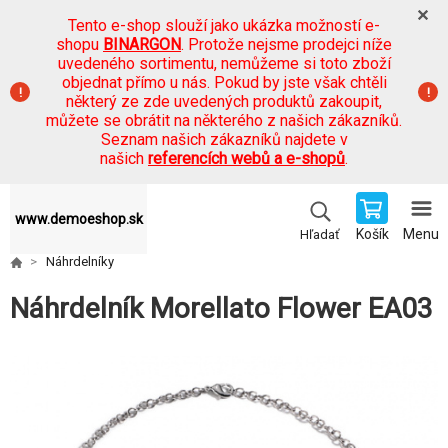
Tento e-shop slouží jako ukázka možností e-
shopu
BINARGON
. Protože nejsme prodejci níže
uvedeného sortimentu, nemůžeme si toto zboží
objednat přímo u nás. Pokud by jste však chtěli
některý ze zde uvedených produktů zakoupit,
můžete se obrátit na některého z našich zákazníků.
Seznam našich zákazníků najdete v
našich
referencích webů a e-shopů
.
www.demoeshop.sk
Košík
Menu
Hľadať
Náhrdelníky
Náhrdelník Morellato Flower EA03