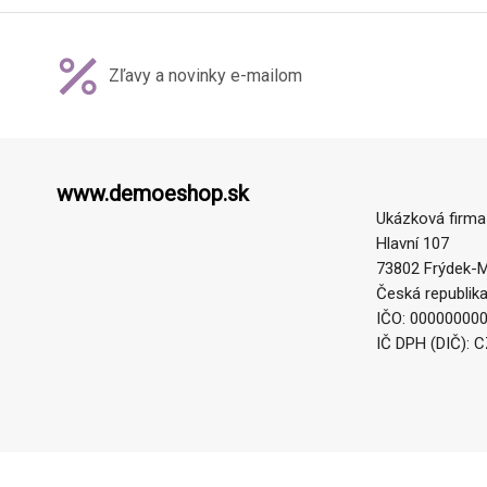
Zľavy a novinky e-mailom
www.demoeshop.sk
Ukázková firma
Hlavní 107
73802 Frýdek-M
Česká republik
IČO: 00000000
IČ DPH (DIČ): 