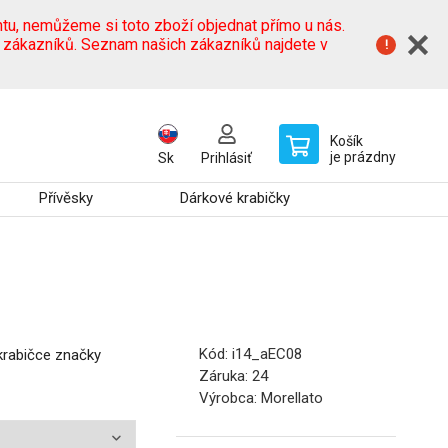
tu, nemůžeme si toto zboží objednat přímo u nás.
h zákazníků. Seznam našich zákazníků najdete v
Košík
je prázdny
Sk
Prihlásiť
Přívěsky
Dárkové krabičky
Kód:
i14_aEC08
 krabičce značky
Záruka:
24
Výrobca:
Morellato