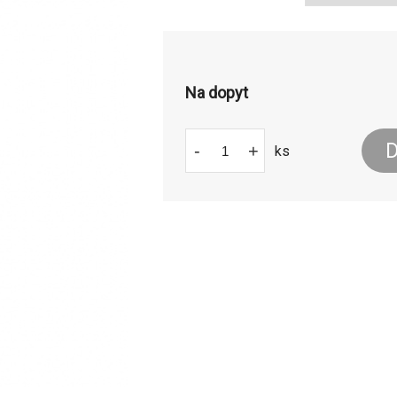
Na dopyt
D
-
+
ks