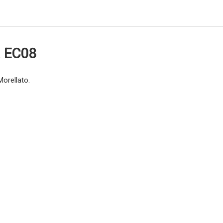
a EC08
Morellato.