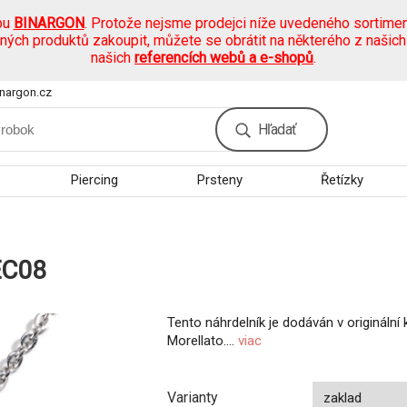
pu
BINARGON
. Protože nejsme prodejci níže uvedeného sortimen
ených produktů zakoupit, můžete se obrátit na některého z našic
našich
referencích webů a e-shopů
.
nargon.cz
Hľadať
Piercing
Prsteny
Řetízky
EC08
Tento náhrdelník je dodáván v originální
Morellato....
viac
Varianty