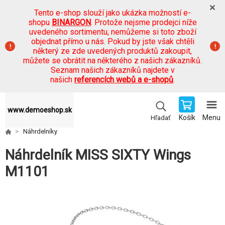
Tento e-shop slouží jako ukázka možností e-
shopu
BINARGON
. Protože nejsme prodejci níže
uvedeného sortimentu, nemůžeme si toto zboží
objednat přímo u nás. Pokud by jste však chtěli
některý ze zde uvedených produktů zakoupit,
můžete se obrátit na některého z našich zákazníků.
Seznam našich zákazníků najdete v
našich
referencích webů a e-shopů
.
www.demoeshop.sk
Košík
Menu
Hľadať
Náhrdelníky
Náhrdelník MISS SIXTY Wings
M1101