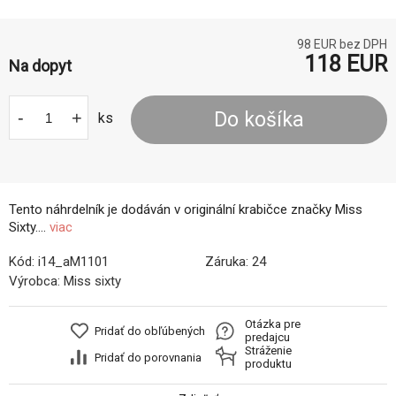
98
EUR bez DPH
118
EUR
Na dopyt
-
+
Do košíka
ks
Tento náhrdelník je dodáván v originální krabičce značky Miss
Sixty....
viac
Kód:
i14_aM1101
Záruka:
24
Výrobca:
Miss sixty
Otázka pre
Pridať do obľúbených
predajcu
Stráženie
Pridať do porovnania
produktu