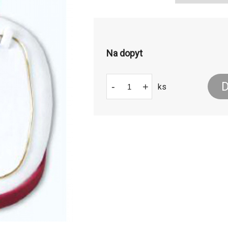
Na dopyt
D
-
+
ks