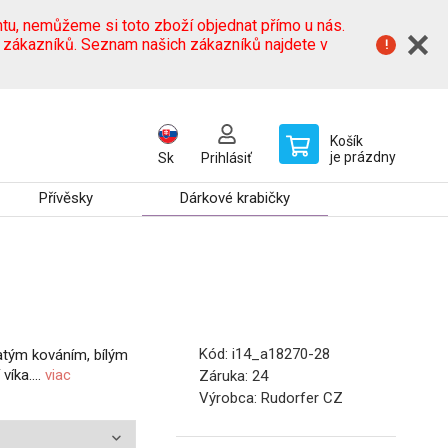
tu, nemůžeme si toto zboží objednat přímo u nás.
h zákazníků. Seznam našich zákazníků najdete v
Košík
je prázdny
Sk
Prihlásiť
Přívěsky
Dárkové krabičky
Kód:
i14_a18270-28
atým kováním, bílým
íka....
viac
Záruka:
24
Výrobca:
Rudorfer CZ