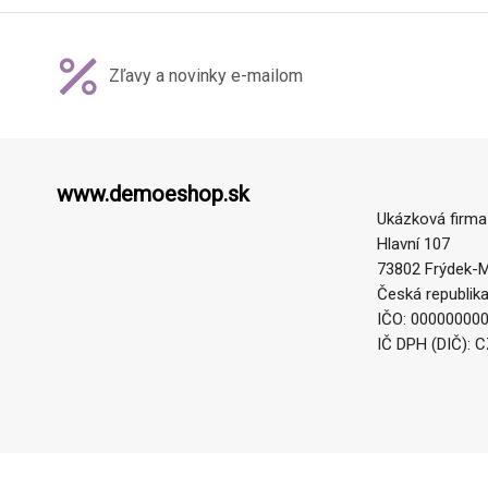
Zľavy a novinky e-mailom
www.demoeshop.sk
Ukázková firma
Hlavní 107
73802 Frýdek-M
Česká republik
IČO: 00000000
IČ DPH (DIČ): 