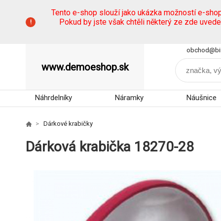
Tento e-shop slouží jako ukázka možností e-sho
Pokud by jste však chtěli některý ze zde uved
obchod@bi
www.demoeshop.sk
Náhrdelníky
Náramky
Náušnice
Dárkové krabičky
Dárková krabička 18270-28