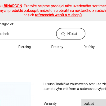
pu
BINARGON
. Protože nejsme prodejci níže uvedeného sortimen
ených produktů zakoupit, můžete se obrátit na některého z našic
našich
referencích webů a e-shopů
.
nargon.cz
Hľadať
Piercing
Prsteny
Řetízky
Luxusní krabička zajímavého tvaru se zl
sametovým vnitřkem a saténovou výplní v
Varianty