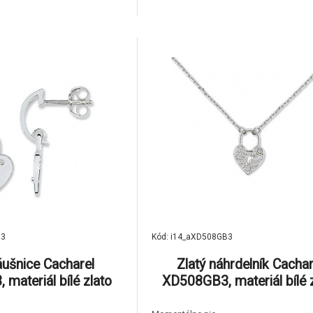
ekonfliktních zdrojů, tzn.
brus a jsou z nekonfliktních zdro
rodních dohod nejsou
podle mezinárodních dohod 
nancováním nelegálních
spojeny s financováním nele
kům dodáváme certifikát od
aktivit.Ke šperkům dodáváme certi
v
B3
Kód: i14_aXD508GB3
áušnice Cacharel
Zlatý náhrdelník Cachar
materiál bílé zlato
XD508GB3, materiál bílé 
iamant-0.11 ct, váha:
585/1000, diamant-0.08 ct,