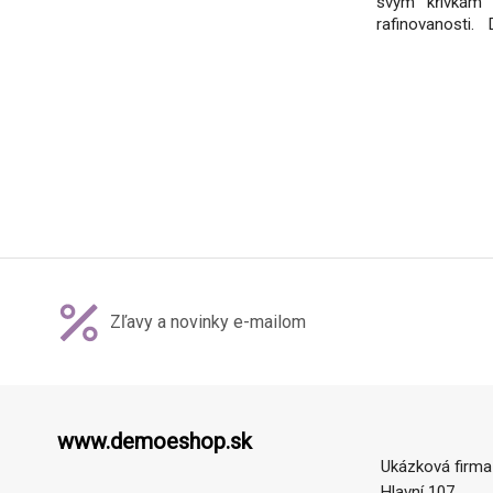
svým křivkám 
rafinovanosti. 
brus a jsou z n
podle meziná
spojeny s fi
aktivit.Ke šper
Zľavy a novinky e-mailom
www.demoeshop.sk
Ukázková firma
Hlavní 107