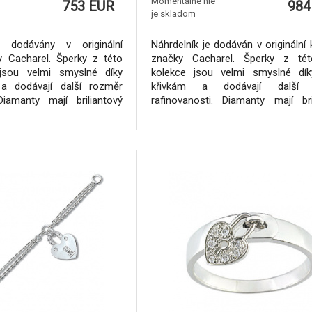
2.15g
3.30g
Momentálne nie
753 EUR
984
je skladom
 dodávány v originální
Náhrdelník je dodáván v originální 
y Cacharel. Šperky z této
značky Cacharel. Šperky z tét
 jsou velmi smyslné díky
kolekce jsou velmi smyslné dí
a dodávají další rozměr
křivkám a dodávají další 
Diamanty mají briliantový
rafinovanosti. Diamanty mají bri
ekonfliktních zdrojů, tzn.
brus a jsou z nekonfliktních zdro
rodních dohod nejsou
podle mezinárodních dohod 
nancováním nelegálních
spojeny s financováním nele
kům dodáváme certifikát
aktivit.Ke šperkům dodáváme certif