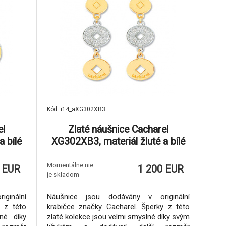
Kód: i14_aXG302XB3
el
Zlaté náušnice Cacharel
a bílé
XG302XB3, materiál žluté a bílé
14 ct,
zlato 585/1000, diamant-0.07 ct,
váha: 4.00g
Momentálne nie
 EUR
1 200 EUR
je skladom
ginální
Náušnice jsou dodávány v originální
y z této
krabičce značky Cacharel. Šperky z této
né díky
zlaté kolekce jsou velmi smyslné díky svým