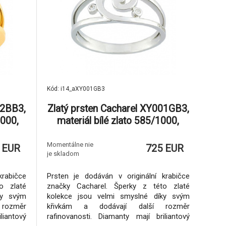
Kód: i14_aXY001GB3
02BB3,
Zlatý prsten Cacharel XY001GB3,
1000,
materiál bílé zlato 585/1000,
.50g
diamant-0.03 ct, váha: 3.50g
Momentálne nie
 EUR
725 EUR
je skladom
krabičce
Prsten je dodáván v originální krabičce
o zlaté
značky Cacharel. Šperky z této zlaté
ky svým
kolekce jsou velmi smyslné díky svým
rozměr
křivkám a dodávají další rozměr
liantový
rafinovanosti. Diamanty mají briliantový