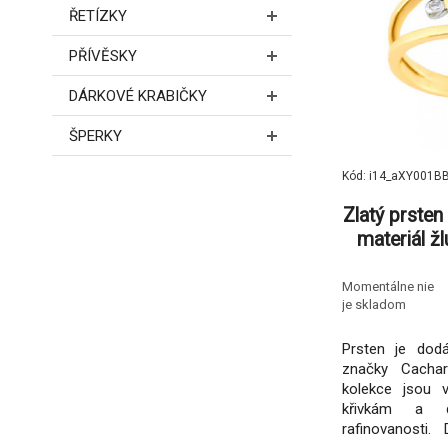
ŘETÍZKY
PŘÍVĚSKY
DÁRKOVÉ KRABIČKY
ŠPERKY
Kód: i14_aXY001B
Zlatý prste
materiál ž
diamant-0
Momentálne nie
je skladom
Prsten je dodá
značky Cachar
kolekce jsou 
křivkám a d
rafinovanosti. 