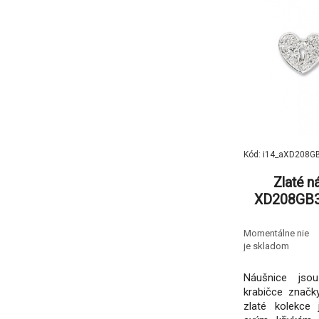
Kód: i14_aXD208G
Zlaté n
XD208GB3, 
585/1000, d
Momentálne nie
je skladom
Náušnice jsou
krabičce značk
zlaté kolekce