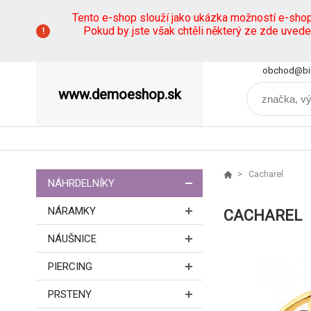
Tento e-shop slouží jako ukázka možností e-sho
Pokud by jste však chtěli některý ze zde uved
obchod@bi
www.demoeshop.sk
Cacharel
NÁHRDELNÍKY
NÁRAMKY
CACHAREL
NÁUŠNICE
PIERCING
PRSTENY