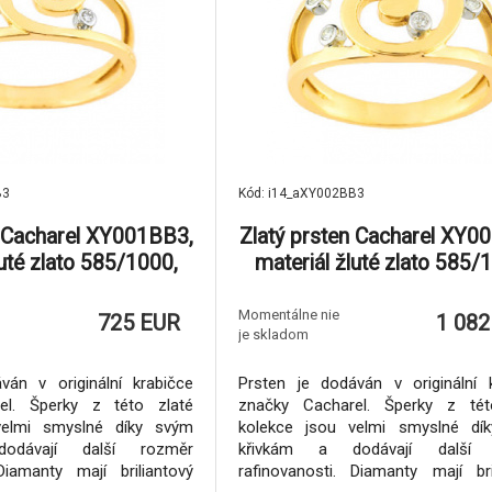
B3
Kód: i14_aXY002BB3
n Cacharel XY001BB3,
Zlatý prsten Cacharel XY0
luté zlato 585/1000,
materiál žluté zlato 585/
.03 ct, váha: 3.50g
diamant-0.08 ct, váha: 4
Momentálne nie
725 EUR
1 082
je skladom
ván v originální krabičce
Prsten je dodáván v originální 
el. Šperky z této zlaté
značky Cacharel. Šperky z tét
velmi smyslné díky svým
kolekce jsou velmi smyslné dí
odávají další rozměr
křivkám a dodávají další 
Diamanty mají briliantový
rafinovanosti. Diamanty mají bri