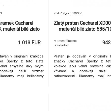
B3
Kód: i14_aXD009GB3
áramek Cacharel
Zlatý prsten Cacharel XD0
materiál bílé zlato
materiál bílé zlato 585/1
iamant-0.09 ct, váha:
diamant-0.04 ct, váha: 4
3.10g
Momentálne nie
1 013 EUR
943
je skladom
ván v originální krabičce
Prsten je dodáván v originální 
el. Šperky z této zlaté
značky Cacharel. Šperky z tét
velmi smyslné díky svým
kolekce jsou velmi smyslné dí
odávají další rozměr
křivkám a dodávají další 
Diamanty mají briliantový
rafinovanosti. Diamanty mají bri
ekonfliktních zdrojů, tzn.
brus a jsou z nekonfliktních zdro
rodních dohod nejsou
podle mezinárodních dohod 
nancováním nelegálních
spojeny s financováním nele
kům dodáváme certifikát od
aktivit.Ke šperkům dodáváme certi
v