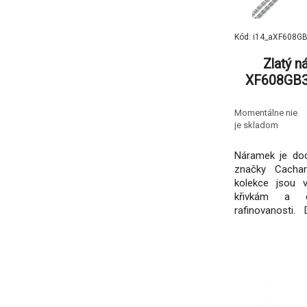
Kód: i14_aXF608G
Zlatý n
XF608GB3, 
585/1000, d
Momentálne nie
je skladom
Náramek je dodá
značky Cachar
kolekce jsou 
křivkám a d
rafinovanosti. 
brus a jsou z n
podle meziná
spojeny s fi
aktivit.Ke šper