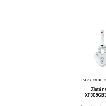
brus a jsou z n
podle meziná
spojeny s fi
aktivit.Ke šper
v
Kód: i14_aXF308G
Zlaté n
XF308GB3, 
585/1000, d