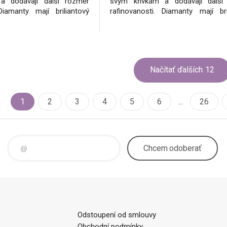
a dodávají další rozměr
svým křivkám a dodávají další
Diamanty mají briliantový
rafinovanosti. Diamanty mají bri
ekonfliktních zdrojů, tzn.
brus a jsou z nekonfliktních zdro
rodních dohod nejsou
podle mezinárodních dohod 
nancováním nelegálních
spojeny s financováním nele
kům dodáváme certifikát
aktivit.Ke šperkům dodáváme certif
Načítať ďalších
12
1
2
3
4
5
6
...
26
Chcem
odoberať
Odstoupení od smlouvy
Obchodní podmínky