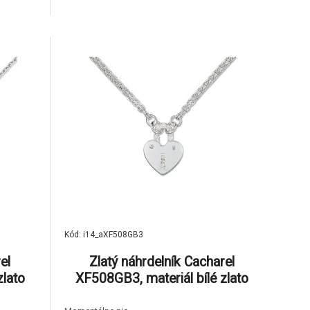
jů, tzn.
brus a jsou z nekonfliktních zdrojů, tzn.
nejsou
podle mezinárodních dohod nejsou
gálních
spojeny s financováním nelegálních
fikát od
aktivit.Ke šperkům dodáváme certifikát od
v
Kód: i14_aXF508GB3
el
Zlatý náhrdelník Cacharel
zlato
XF508GB3, materiál bílé zlato
 váha:
585/1000, diamant-0.09 ct, váha: