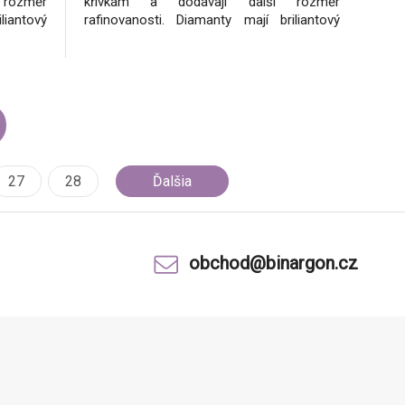
 rozměr
křivkám a dodávají další rozměr
liantový
rafinovanosti. Diamanty mají briliantový
jů, tzn.
brus a jsou z nekonfliktních zdrojů, tzn.
nejsou
podle mezinárodních dohod nejsou
gálních
spojeny s financováním nelegálních
ikát
aktivit.Ke šperkům dodáváme certifikát
27
28
Ďalšia
obchod@binargon.cz