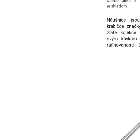
Momentálne nie
je skladom
Náušnice jsou
krabičce značk
zlaté kolekce
svým křivkám 
rafinovanosti. 
brus a jsou z n
podle meziná
spojeny s fi
aktivit.Ke šper