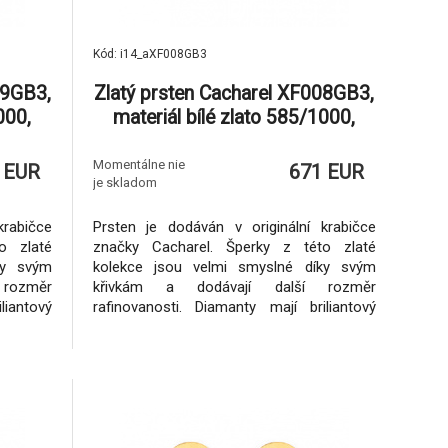
Kód: i14_aXF008GB3
09GB3,
Zlatý prsten Cacharel XF008GB3,
000,
materiál bílé zlato 585/1000,
.00g
diamant-0.02 ct, váha: 2.25g
Momentálne nie
 EUR
671 EUR
je skladom
krabičce
Prsten je dodáván v originální krabičce
o zlaté
značky Cacharel. Šperky z této zlaté
ky svým
kolekce jsou velmi smyslné díky svým
rozměr
křivkám a dodávají další rozměr
liantový
rafinovanosti. Diamanty mají briliantový
jů, tzn.
brus a jsou z nekonfliktních zdrojů, tzn.
nejsou
podle mezinárodních dohod nejsou
gálních
spojeny s financováním nelegálních
fikát od
aktivit.Ke šperkům dodáváme certifikát od
v