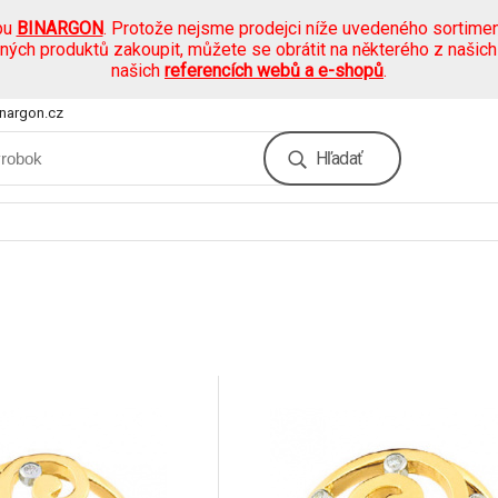
pu
BINARGON
. Protože nejsme prodejci níže uvedeného sortimen
ených produktů zakoupit, můžete se obrátit na některého z našic
našich
referencích webů a e-shopů
.
nargon.cz
Hľadať