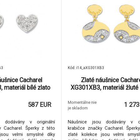
B3
Kód: i14_aXG301XB3
áušnice Cacharel
Zlaté náušnice Cachar
materiál bílé zlato
XG301XB3, materiál žluté 
iamant-0.07 ct, váha:
zlato 585/1000, diamant-0.
1.35g
váha: 4.30g
Momentálne nie
587 EUR
1 273
je skladom
 dodávány v originální
Náušnice jsou dodávány v ori
y Cacharel. Šperky z této
krabičce značky Cacharel. Šperk
 jsou velmi smyslné díky
zlaté kolekce jsou velmi smysl