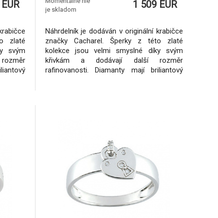
5.40g
Momentálne nie
 EUR
1 509 EUR
je skladom
krabičce
Náhrdelník je dodáván v originální krabičce
o zlaté
značky Cacharel. Šperky z této zlaté
ky svým
kolekce jsou velmi smyslné díky svým
rozměr
křivkám a dodávají další rozměr
liantový
rafinovanosti. Diamanty mají briliantový
jů, tzn.
brus a jsou z nekonfliktních zdrojů, tzn.
nejsou
podle mezinárodních dohod nejsou
gálních
spojeny s financováním nelegálních
ikát
aktivit.Ke šperkům dodáváme certifikát